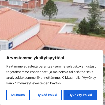
Something notices
KUVAT
Arvostamme yksityisyyttäsi
Käytämme evästeitä parantaaksemme selauskokemustasi,
tarjotaksemme kohdennettuja mainoksia tai sisältöä sekä
analysoidaksemme liikennettämme. Klikkaamalla ”Hyväksy
kaikki” hyväksyt evästeiden käytön.
Sangis | 2025 Metsäkouluntie 4 90650 Oulu |
Mukauta
Hylkää kaikki
Hyväksy kaikki
Info@sangis.fi | +358 44 979 0662 | 3518891-2