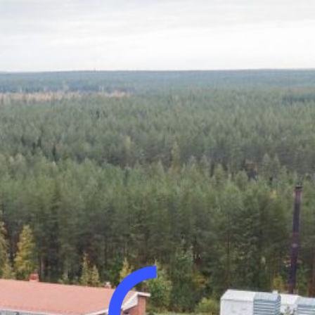
Soita meille
KÄYTTÖEHDOT