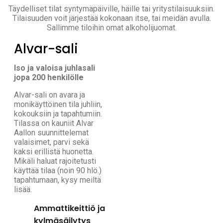
Täydelliset tilat syntymäpäiville, häille tai yritystilaisuuksiin.
Tilaisuuden voit järjestää kokonaan itse, tai meidän avulla.
Sallimme tiloihin omat alkoholijuomat.
Alvar-sali
Iso ja valoisa juhlasali
jopa 200 henkilölle
Alvar-sali on avara ja
monikäyttöinen tila juhliin,
kokouksiin ja tapahtumiin.
Tilassa on kauniit Alvar
Aallon suunnittelemat
valaisimet, parvi sekä
kaksi erillistä huonetta.
Mikäli haluat rajoitetusti
käyttää tilaa (noin 90 hlö.)
tapahtumaan, kysy meiltä
lisää.
Ammattikeittiö ja
kylmäsäilytys