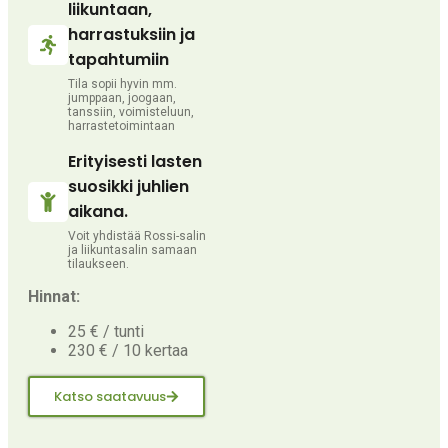
liikuntaan,
harrastuksiin ja
tapahtumiin
Tila sopii hyvin mm.
jumppaan, joogaan,
tanssiin, voimisteluun,
harrastetoimintaan
Erityisesti lasten
suosikki juhlien
aikana.
Voit yhdistää Rossi-salin
ja liikuntasalin samaan
tilaukseen.
Hinnat:
25 € / tunti
230 € / 10 kertaa
Katso saatavuus