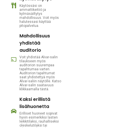
Käytössäsi on
ammattikeitiiö ja
kylmäsäiltytys
mahdollisuus. Voit myös
halutessasi käyttää
pitopalvelua.
Mahdollisuus
yhdistää
auditorio
Voit yhdistää Alvar-salin
tilaukseen myös
auditorion suurempaa
tapahtumaa varten.
Auditorion tapahtumat
saat yhdistettyä myös
Alvar-saliin näytölle. Katso
Alvar-salin saatavuus
klikkaamalla tästä.
Kaksi erillistä
lisähuonetta
Erilliset huoneet sopivat
hyvin esimerkiksi lasten
leikkitilaksi, rauhalliseksi
oleskelutilaksi tai