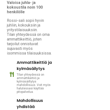
Valoisa juhla- ja
kokoustila noin 100
henkilölle
Rossi-sali sopii hyvin
juhliin, kokouksiin ja
yritystilaisuuksiin.
Tilan yhteydessä on oma
ammattikeittiö, joten
tarjoilut onnistuvat
sujuvasti myös
isommissa tilaisuuksissa.
Ammattikeittiö ja
kylmäsäilytys
Tilan yhteydessä on
ammattikeitiiö ja
kylmäsäiltytys
mahdollisuus. Voit myös
halutessasi käyttää
pitopalvelua.
Mahdollisuus
yhdistää