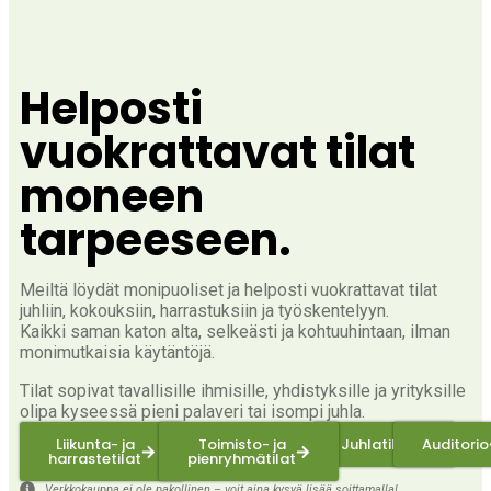
Helposti
vuokrattavat tilat
moneen
tarpeeseen.
Meiltä löydät monipuoliset ja helposti vuokrattavat tilat
juhliin, kokouksiin, harrastuksiin ja työskentelyyn.
Kaikki saman katon alta, selkeästi ja kohtuuhintaan, ilman
monimutkaisia käytäntöjä.
Tilat sopivat tavallisille ihmisille, yhdistyksille ja yrityksille
olipa kyseessä pieni palaveri tai isompi juhla.
Liikunta- ja
Toimisto- ja
Juhlatilat
Auditorio
harrastetilat
pienryhmätilat
Verkkokauppa ei ole pakollinen – voit aina kysyä lisää soittamalla!